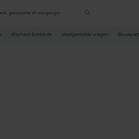
k
Afscheid & intrede
Veelgestelde vragen
Bouwpart