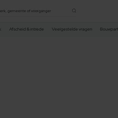
k
Afscheid & intrede
Veelgestelde vragen
Bouwpart