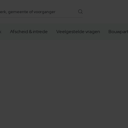
k
Afscheid & intrede
Veelgestelde vragen
Bouwpart