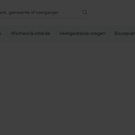
k
Afscheid & intrede
Veelgestelde vragen
Bouwpart