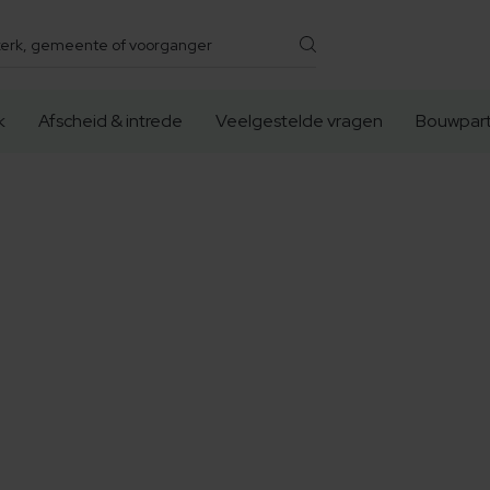
k
Afscheid & intrede
Veelgestelde vragen
Bouwpart