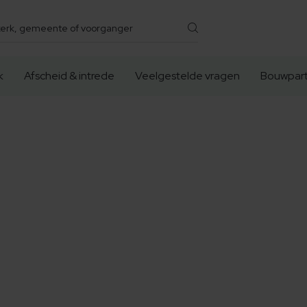
k
Afscheid & intrede
Veelgestelde vragen
Bouwpart