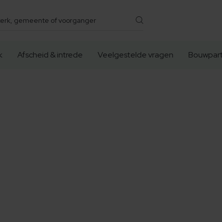
k
Afscheid & intrede
Veelgestelde vragen
Bouwpart