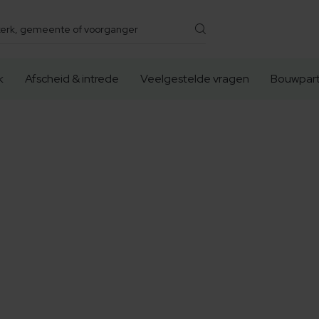
k
Afscheid & intrede
Veelgestelde vragen
Bouwpart