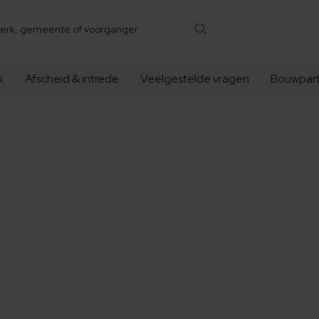
k
Afscheid & intrede
Veelgestelde vragen
Bouwpart