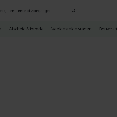
k
Afscheid & intrede
Veelgestelde vragen
Bouwpart