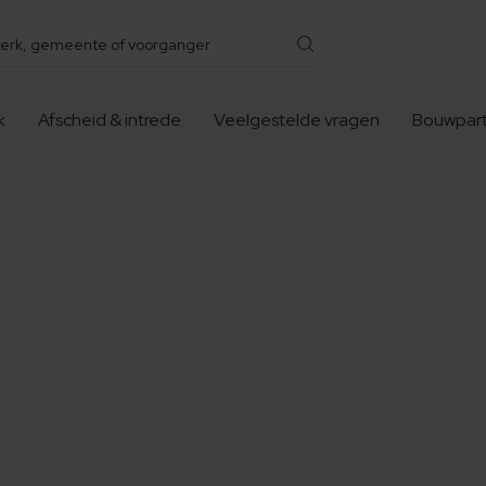
k
Afscheid & intrede
Veelgestelde vragen
Bouwpart