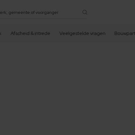
k
Afscheid & intrede
Veelgestelde vragen
Bouwpart