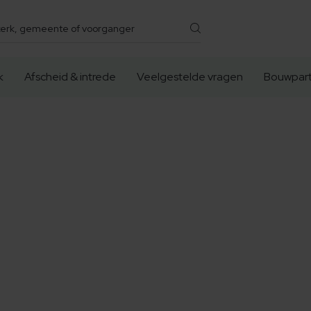
k
Afscheid & intrede
Veelgestelde vragen
Bouwpart