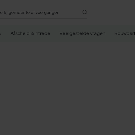
k
Afscheid & intrede
Veelgestelde vragen
Bouwpart