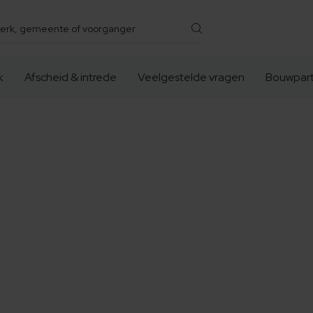
k
Afscheid & intrede
Veelgestelde vragen
Bouwpart