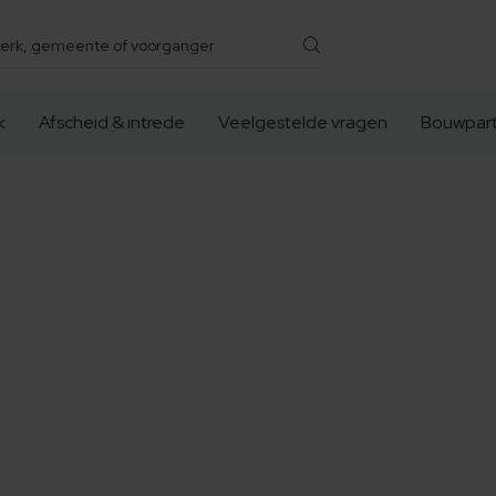
k
Afscheid & intrede
Veelgestelde vragen
Bouwpart