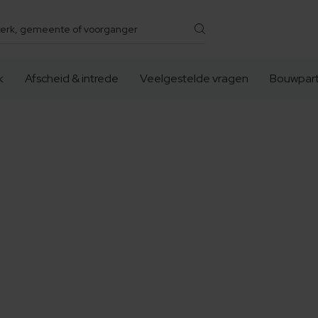
k
Afscheid & intrede
Veelgestelde vragen
Bouwpart