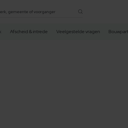
k
Afscheid & intrede
Veelgestelde vragen
Bouwpart