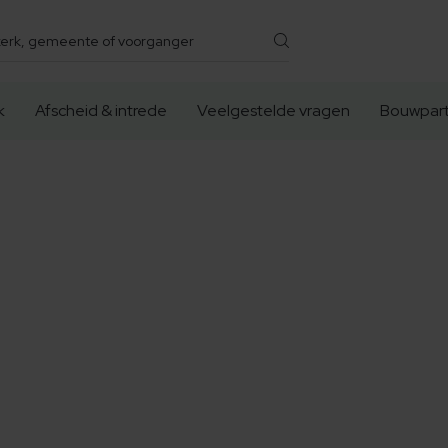
k
Afscheid & intrede
Veelgestelde vragen
Bouwpart