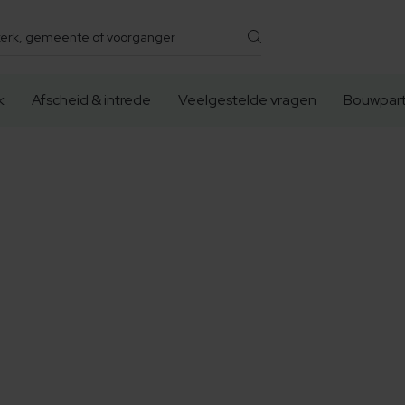
k
Afscheid & intrede
Veelgestelde vragen
Bouwpart