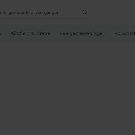
k
Afscheid & intrede
Veelgestelde vragen
Bouwpart