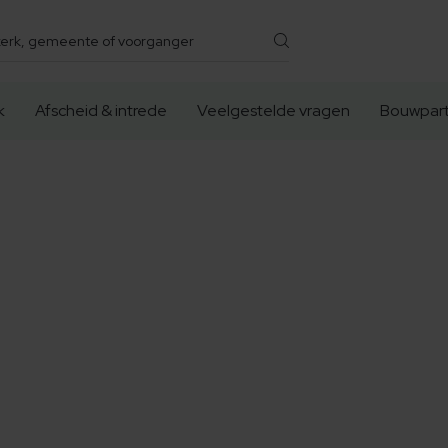
k
Afscheid & intrede
Veelgestelde vragen
Bouwpart