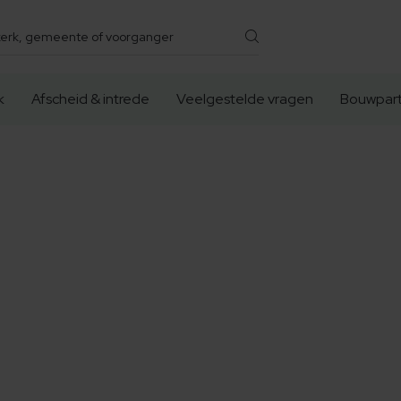
k
Afscheid & intrede
Veelgestelde vragen
Bouwpart