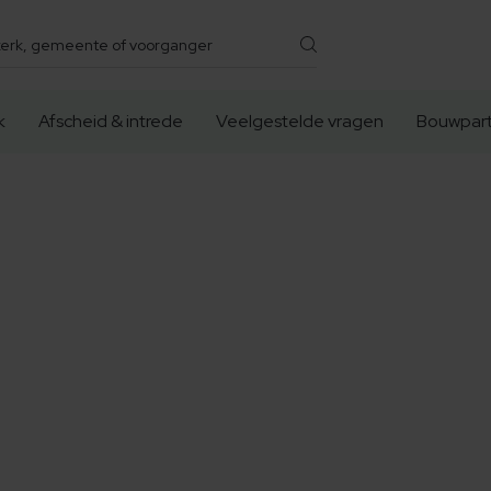
k
Afscheid & intrede
Veelgestelde vragen
Bouwpart