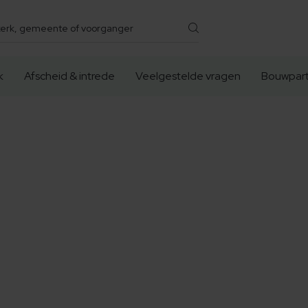
k
Afscheid & intrede
Veelgestelde vragen
Bouwpart