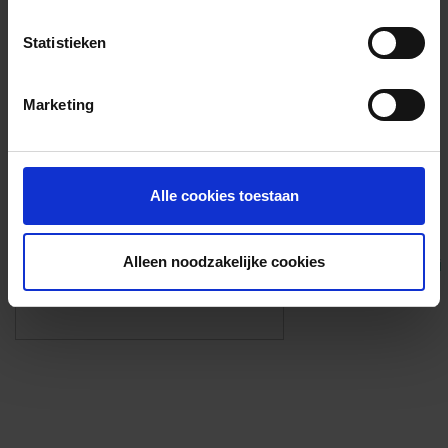
Voorzieningen
Statistieken
{{fac.name}}
Marketing
Foto’s ({{photos.length}})
Alle cookies toestaan
Alleen noodzakelijke cookies
Eigen foto’s i