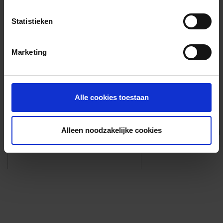
Voorzieningen
Statistieken
{{fac.name}}
Marketing
Foto’s ({{photos.length}})
Alle cookies toestaan
Alleen noodzakelijke cookies
Eigen foto’s i