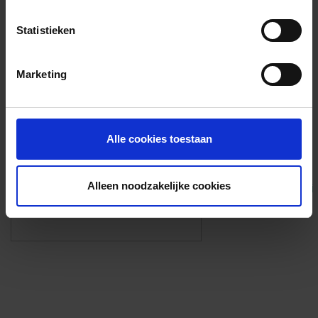
Voorzieningen
Statistieken
{{fac.name}}
Marketing
Foto’s ({{photos.length}})
Alle cookies toestaan
Alleen noodzakelijke cookies
Eigen foto’s i