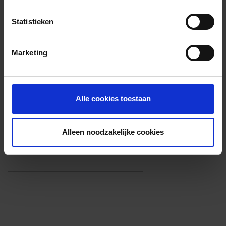
Voorzieningen
Statistieken
{{fac.name}}
Marketing
Foto’s ({{photos.length}})
Alle cookies toestaan
Alleen noodzakelijke cookies
Eigen foto’s i