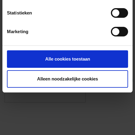
Voorzieningen
Statistieken
{{fac.name}}
Marketing
Foto’s ({{photos.length}})
Alle cookies toestaan
Alleen noodzakelijke cookies
Eigen foto’s i