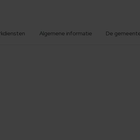
rkdiensten
Algemene informatie
De gemeent