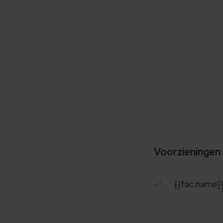
Voorzieningen
{{fac.name}