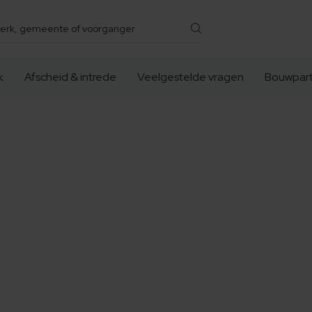
k
Afscheid & intrede
Veelgestelde vragen
Bouwpart