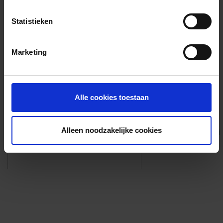
Voorzieningen
Statistieken
{{fac.name}}
Marketing
Foto’s ({{photos.length}})
Alle cookies toestaan
Alleen noodzakelijke cookies
Eigen foto’s i