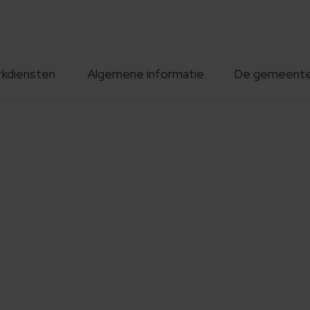
rkdiensten
Algemene informatie
De gemeent