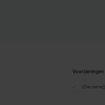
Voorzieningen
{{fac.name}