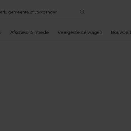
k
Afscheid & intrede
Veelgestelde vragen
Bouwpart