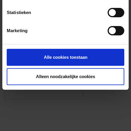
Voorzieningen
Statistieken
{{fac.name}}
Marketing
Foto’s ({{photos.length}})
Alle cookies toestaan
Alleen noodzakelijke cookies
Eigen foto’s i