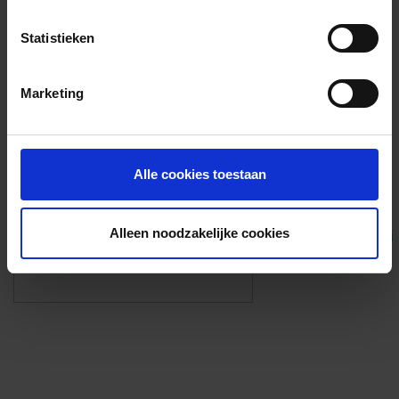
Voorzieningen
Statistieken
{{fac.name}}
Marketing
Foto’s ({{photos.length}})
Alle cookies toestaan
Alleen noodzakelijke cookies
Eigen foto’s i