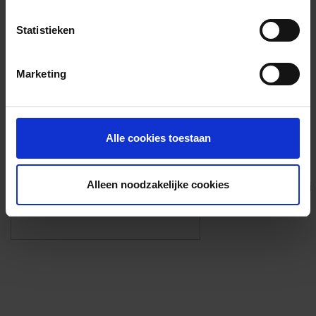
Voorzieningen
Statistieken
{{fac.name}}
Marketing
Foto’s ({{photos.length}})
Alle cookies toestaan
Alleen noodzakelijke cookies
Eigen foto’s i