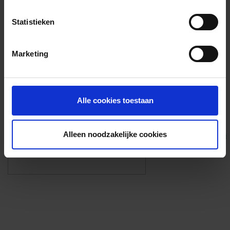
Voorzieningen
Statistieken
{{fac.name}}
Marketing
Foto’s ({{photos.length}})
Alle cookies toestaan
Alleen noodzakelijke cookies
Eigen foto’s i