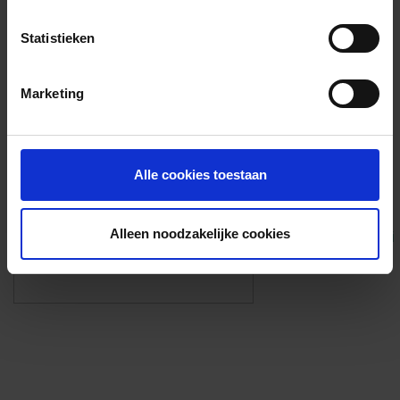
Voorzieningen
Statistieken
{{fac.name}}
Marketing
Foto’s ({{photos.length}})
Alle cookies toestaan
Alleen noodzakelijke cookies
Eigen foto’s i