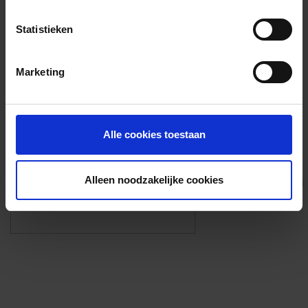
Voorzieningen
Statistieken
{{fac.name}}
Marketing
Foto’s ({{photos.length}})
Alle cookies toestaan
Alleen noodzakelijke cookies
Eigen foto’s i