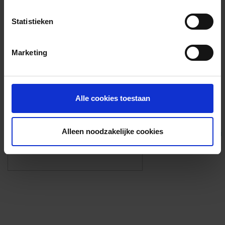
Voorzieningen
Statistieken
{{fac.name}}
Marketing
Foto’s ({{photos.length}})
Alle cookies toestaan
Alleen noodzakelijke cookies
Eigen foto’s i