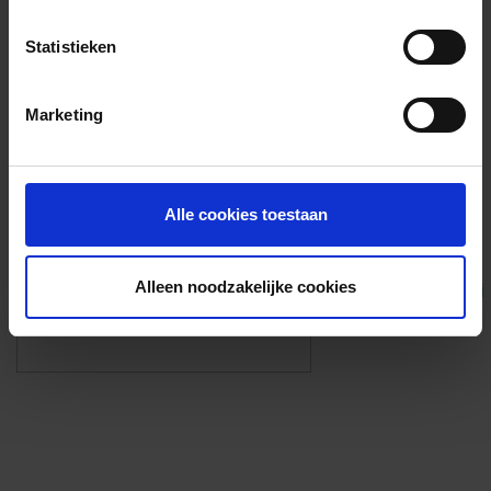
Voorzieningen
Statistieken
{{fac.name}}
Marketing
Foto’s ({{photos.length}})
Alle cookies toestaan
Alleen noodzakelijke cookies
Eigen foto’s i