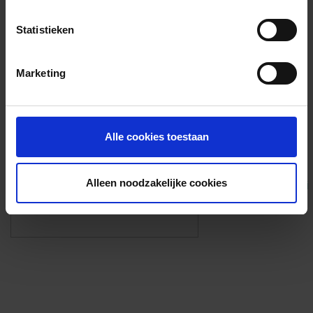
Voorzieningen
Statistieken
{{fac.name}}
Marketing
Foto’s ({{photos.length}})
Alle cookies toestaan
Alleen noodzakelijke cookies
Eigen foto’s i