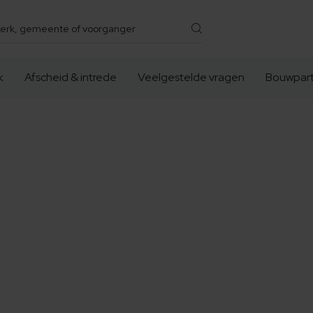
k
Afscheid & intrede
Veelgestelde vragen
Bouwpart