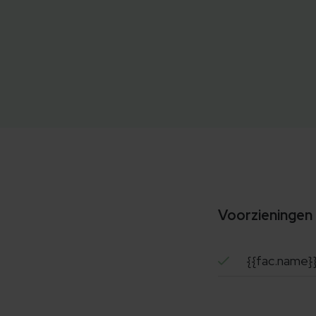
Voorzieningen
{{fac.name}