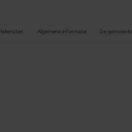
rkdiensten
Algemene informatie
De gemeent