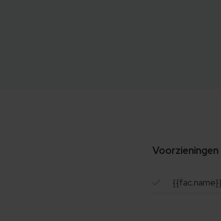
Voorzieningen
{{fac.name}