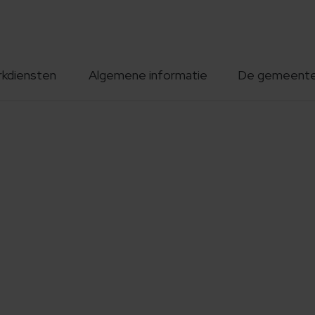
rkdiensten
Algemene informatie
De gemeent