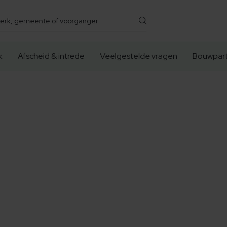
k
Afscheid & intrede
Veelgestelde vragen
Bouwpart