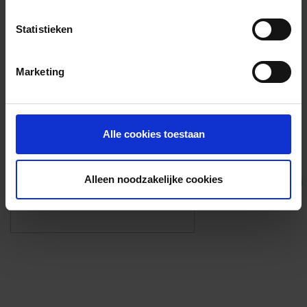
Voorzieningen
Statistieken
{{fac.name}}
Marketing
Foto’s ({{photos.length}})
Alle cookies toestaan
Alleen noodzakelijke cookies
Eigen foto’s i