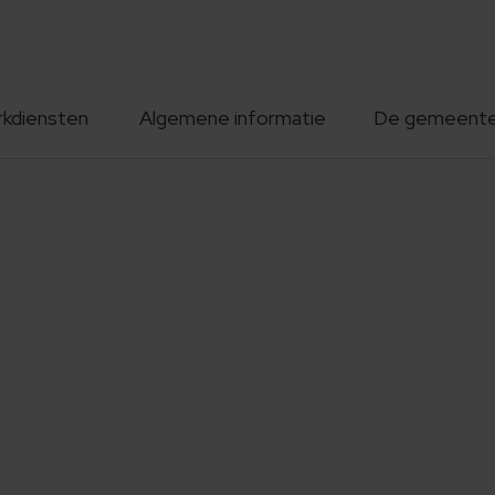
rkdiensten
Algemene informatie
De gemeent