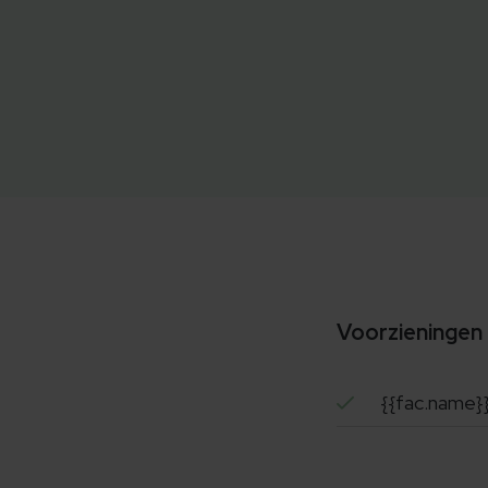
Voorzieningen
{{fac.name}