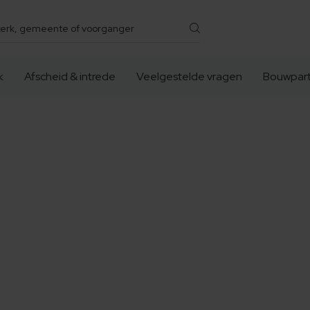
k
Afscheid & intrede
Veelgestelde vragen
Bouwpart