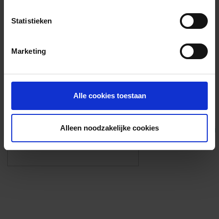
Voorzieningen
Statistieken
{{fac.name}}
Marketing
Foto’s ({{photos.length}})
Alle cookies toestaan
Alleen noodzakelijke cookies
Eigen foto’s i