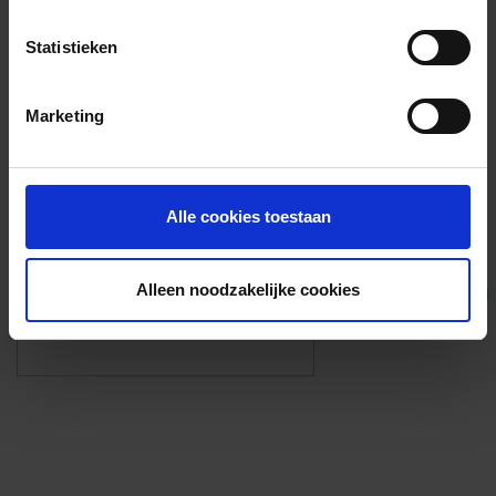
Voorzieningen
Statistieken
{{fac.name}}
Marketing
Foto’s ({{photos.length}})
Alle cookies toestaan
Alleen noodzakelijke cookies
Eigen foto’s i