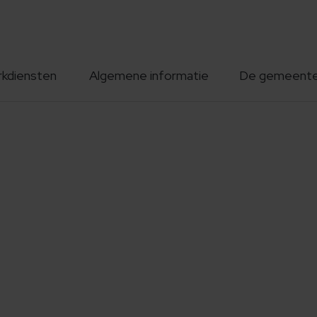
rkdiensten
Algemene informatie
De gemeent