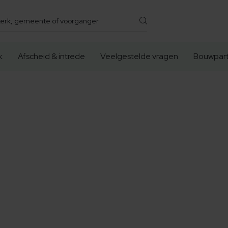
k
Afscheid & intrede
Veelgestelde vragen
Bouwpart