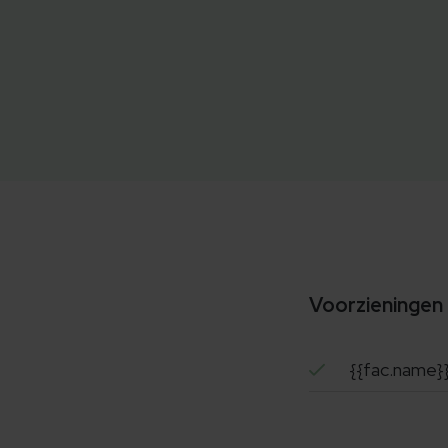
Voorzieningen
{{fac.name}