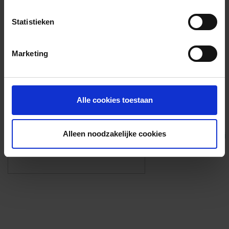
Voorzieningen
Statistieken
{{fac.name}}
Marketing
Foto’s ({{photos.length}})
Alle cookies toestaan
Alleen noodzakelijke cookies
Eigen foto’s i